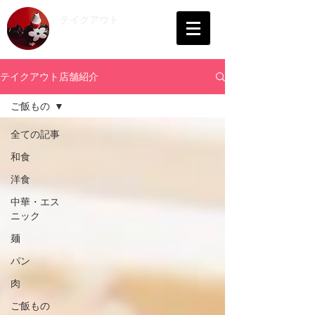
​テイクアウト
会津
テイクアウト店舗紹介
ご飯もの
全ての記事
和食
洋食
中華・エス
ニック
麺
パン
肉
ご飯もの