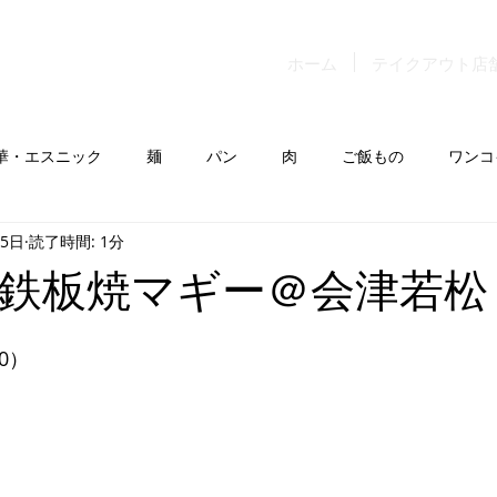
ホーム
テイクアウト店
華・エスニック
麺
パン
肉
ご飯もの
ワンコ
15日
読了時間: 1分
鉄板焼マギー＠会津若松
0）