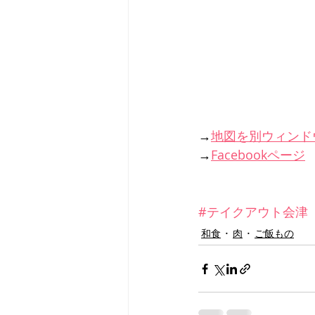
→
地図を別ウィンド
→
Facebookページ
#テイクアウト会津
和食
肉
ご飯もの