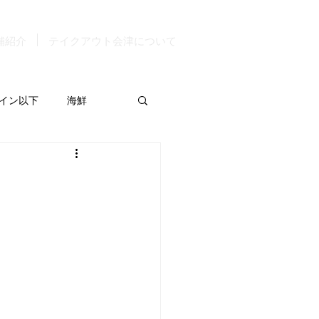
舗紹介
テイクアウト会津について
イン以下
海鮮