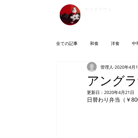
​テイクアウト
会津
全ての記事
和食
洋食
中
管理人
2020年4月
つまみ
アングラ
更新日：
2020年4月21日
日替わり弁当（￥80