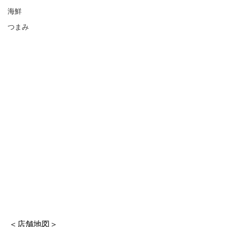
海鮮
つまみ
＜店舗地図＞