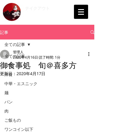
​テイクアウト
会津
記事
全ての記事
管理人
全ての記事
2020年4月16日
読了時間: 1分
御食事処 旬＠喜多方
和食
更新日：
2020年4月17日
洋食
中華・エスニック
麺
パン
肉
ご飯もの
ワンコイン以下