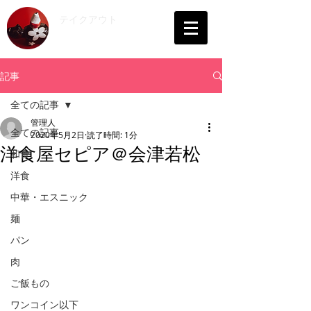
​テイクアウト
会津
記事
全ての記事
管理人
全ての記事
2020年5月2日
読了時間: 1分
洋食屋セピア＠会津若松
和食
洋食
中華・エスニック
麺
パン
肉
ご飯もの
ワンコイン以下