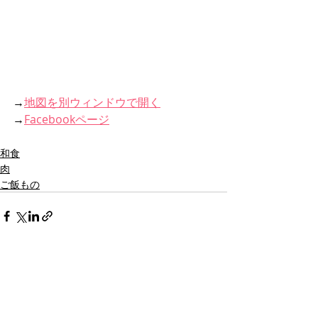
→
地図を別ウィンドウで開く
→
Facebookページ
和食
肉
ご飯もの
最新記事
すべて表示