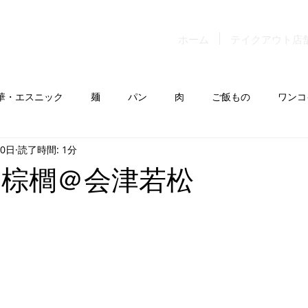
ホーム
テイクアウト店
華・エスニック
麺
パン
肉
ご飯もの
ワンコ
10日
読了時間: 1分
 棕櫚＠会津若松