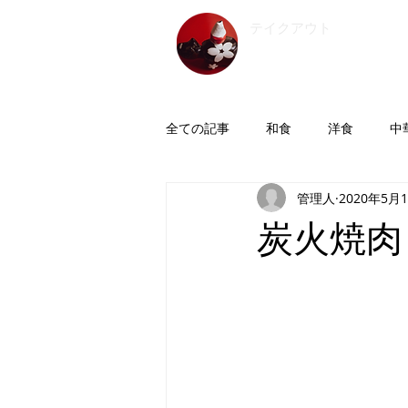
​テイクアウト
会津
全ての記事
和食
洋食
中
管理人
2020年5月
つまみ
炭火焼肉