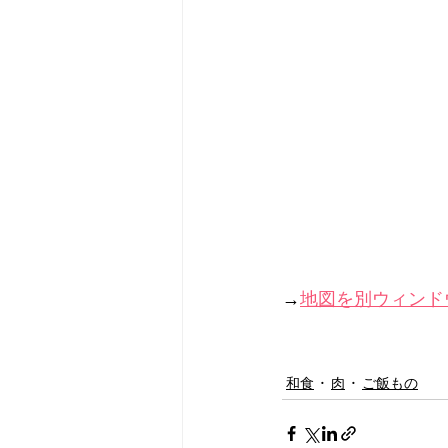
→
地図を別ウィンド
和食
肉
ご飯もの