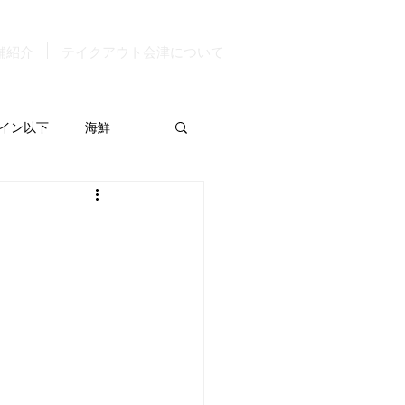
舗紹介
テイクアウト会津について
イン以下
海鮮