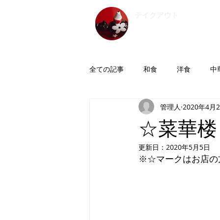
​テイクアウト
会津
全ての記事
和食
洋食
中
管理人
2020年4月
つまみ
☆菜華楼
更新日：
2020年5月5日
※☆マークはお店の