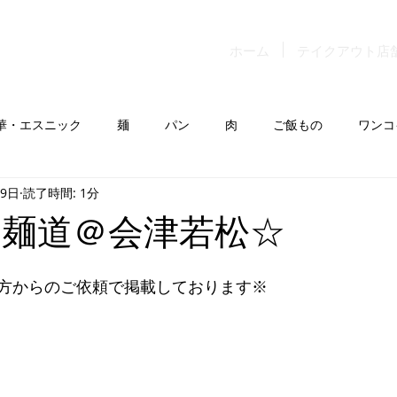
ホーム
テイクアウト店
華・エスニック
麺
パン
肉
ご飯もの
ワンコ
29日
読了時間: 1分
 麺道＠会津若松☆
方からのご依頼で掲載しております※