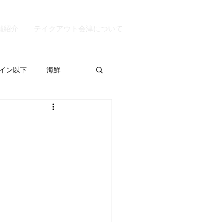
舗紹介
テイクアウト会津について
イン以下
海鮮