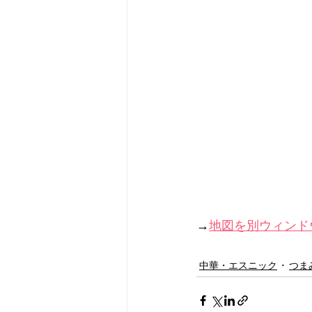
→
地図を別ウィンド
中華・エスニック
つま