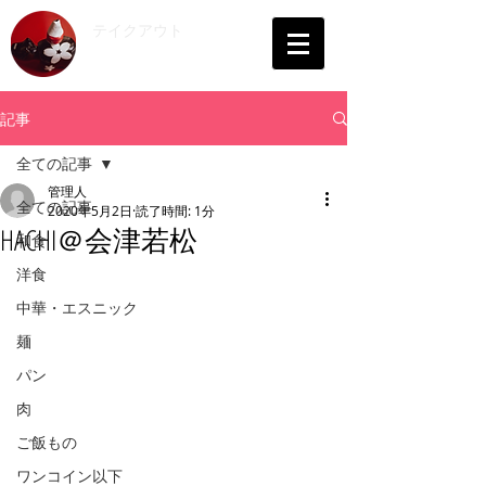
​テイクアウト
会津
記事
全ての記事
管理人
全ての記事
2020年5月2日
読了時間: 1分
HACHI＠会津若松
和食
洋食
中華・エスニック
麺
パン
肉
ご飯もの
ワンコイン以下