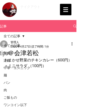
​テイクアウト
会津
記事
全ての記事
管理人
全ての記事
2020年4月27日
読了時間: 1分
tipu＠会津若松
和食
おまかせ野菜のチキンカレー（600円）
洋食
＋ミニサラダ （100円）
中華・エスニック
麺
パン
肉
ご飯もの
ワンコイン以下