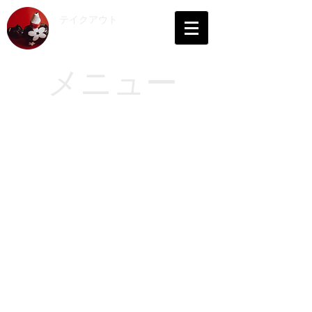
​テイクアウト
会津
メニュー